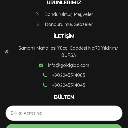
ÜRÜNLERIMIZ
Dondurulmuş Meyveler
Dondurulmuş Sebzeler
İLETIŞIM
Samanlı Mahallesi Yücel Caddesi No:70 Yıldırım/
BURSA
info@goldgida.com
+902243514083
+902243514043
BÜLTEN